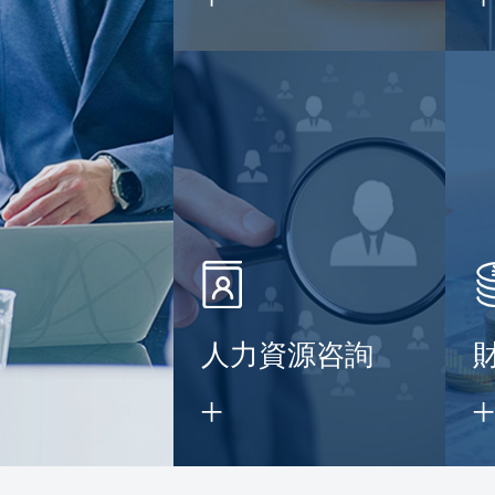
】
人力資源咨詢