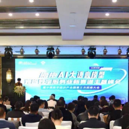
智匯咨詢，服務無界 | SIBCO 2024亞洲物流雙年展之行圓滿收官